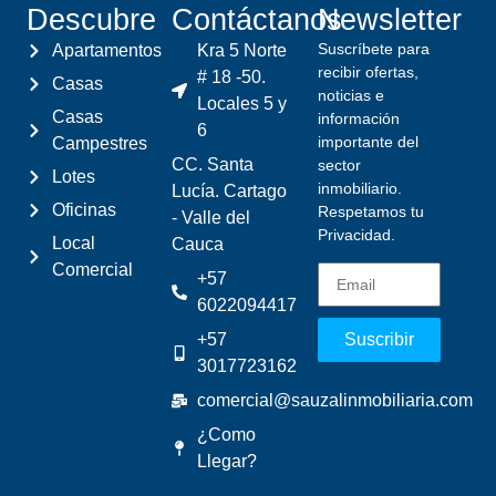
Descubre
Contáctanos
Newsletter
Suscríbete para
Apartamentos
Kra 5 Norte
recibir ofertas,
# 18 -50.
Casas
noticias e
Locales 5 y
Casas
información
6
importante del
Campestres
CC. Santa
sector
Lotes
inmobiliario.
Lucía. Cartago
Oficinas
Respetamos tu
- Valle del
Privacidad.
Local
Cauca
Comercial
+57
6022094417
+57
Suscribir
3017723162
comercial@sauzalinmobiliaria.com
¿Como
Llegar?